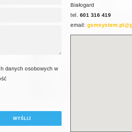
Białogard
tel.
601 316 419
email:
gsmsystem.pl@g
ch danych osobowych w
ość
WYŚLIJ