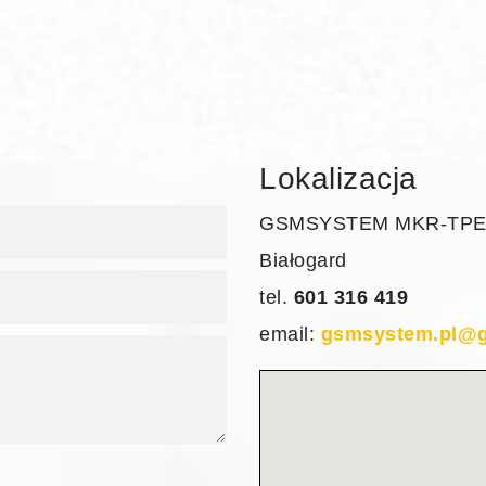
Lokalizacja
GSMSYSTEM MKR-TPE , u
Białogard
tel.
601 316 419
email:
gsmsystem.pl@g