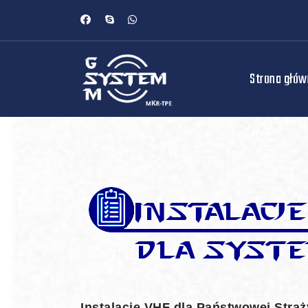
Strona głó
Instalacje VHF dla Państwowej Straż