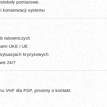
rotokoły pomiarowe.
 i konserwacji systemu
żb ratowniczych
mami UKE i UE
 sytuacjach kryzysowych
owe 24/7
emu VHF dla PSP, prosimy o kontakt: