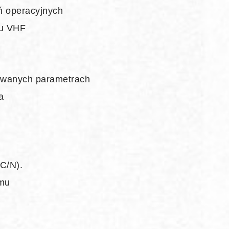
ń operacyjnych
tu VHF
zowanych parametrach
a
 C/N).
emu